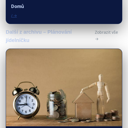
Domů
/ →
Další z archivu – Plánování
Zobrazit vše
→
jídelníčku