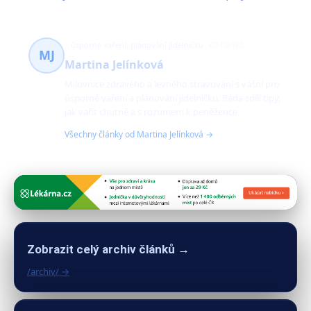
úsporné vaření, plánování jídelníčku
62 článků
MJ
Martina Jelínková
Milovnice zdravého a levného stravování s vášní pro
úsporné vaření a plánování jídelníčku. Ráda sdílí tipy,
jak vařit chutně a s rozumem k peněžence.
Všechny články od Martina Jelínková →
Zobrazit celý archiv článků →
/archiv/ →