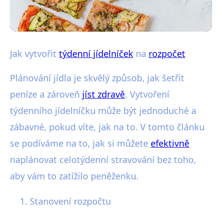
Plánování jídelníčku
Jak vytvořit
týdenní jídelníček
na
rozpočet
Jak Snadno Sestavit Zdravý
Plánování jídla je skvělý způsob, jak šetřit
Týdenní Jídelníček na Rozpočet
peníze a zároveň
jíst zdravě
. Vytvoření
týdenního jídelníčku může být jednoduché a
5. 1. 2026
· 5 min čtení · Autor: Martina Jelínková
zábavné, pokud víte, jak na to. V tomto článku
se podíváme na to, jak si můžete
efektivně
naplánovat celotýdenní stravování bez toho,
aby vám to zatížilo peněženku.
Stanovení rozpočtu