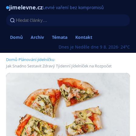
jimelevne.cz
Levné vaření bez kompromisů
Domů
Archiv
Témata
Kontakt
Dnes je Neděle dne 9 8. 2026
· 24°C
Domů
›
Plánování jídelníčku
›
Jak Snadno Sestavit Zdravý Týdenní Jídelníček na Rozpočet