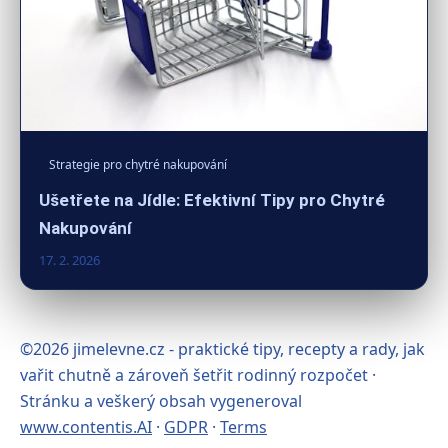
Strategie pro chytré nakupování
Ušetřete na Jídle: Efektivní Tipy pro Chytré
Nakupování
17. 2. 2026
©2026 jimelevne.cz - praktické tipy, recepty a rady, jak
vařit chutně a zároveň šetřit rodinný rozpočet ·
Stránku a veškerý obsah vygeneroval
www.contentis.AI
·
GDPR
·
Terms