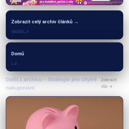
Zobrazit celý archiv článků →
/archiv/ →
Domů
/ →
Další z archivu – Strategie pro chytré
Zobrazit
vše →
nakupování