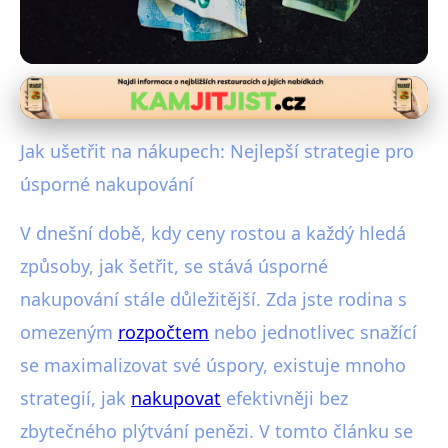
Strategie pro chytré nakupování
10 Osobitých Tipů: Jak Nakupovat
Jak ušetřit na nákupech: Nejlepší strategie pro
a Ušetřit Více Peněz!
úsporné nakupování
23. 2. 2026
· 4 min čtení · Autor: Michal Svoboda
V dnešní době, kdy ceny rostou a každý hledá
způsoby, jak šetřit, se stává úsporné
nakupování stále důležitější. Zda jste rodina s
omezeným
rozpočtem
nebo jednotlivec snažící
se maximalizovat své úspory, existuje mnoho
strategií, jak
nakupovat
efektivněji bez
zbytečného plýtvání penězi. V tomto článku se