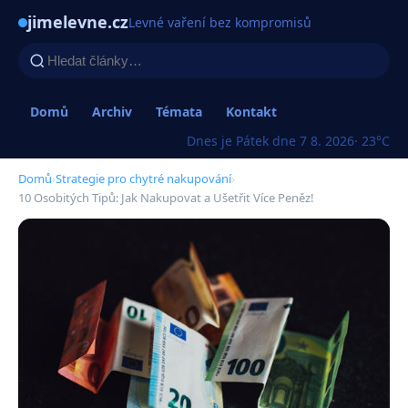
jimelevne.cz
Levné vaření bez kompromisů
Domů
Archiv
Témata
Kontakt
Dnes je Pátek dne 7 8. 2026
· 23°C
Domů
›
Strategie pro chytré nakupování
›
10 Osobitých Tipů: Jak Nakupovat a Ušetřit Více Peněz!