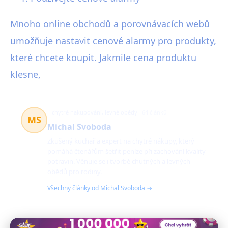
Mnoho online obchodů a porovnávacích webů
umožňuje nastavit cenové alarmy pro produkty,
které chcete koupit. Jakmile cena produktu
klesne,
chytré nakupování, levné obědy
64 článků
MS
Michal Svoboda
Zkušený kuchař a expert na chytré nákupy, který
pomáhá čtenářům šetřit peníze při zachování kvality
potravin. Věnuje se i tvorbě chutných a levných
obědů pro rodiny.
Všechny články od Michal Svoboda →