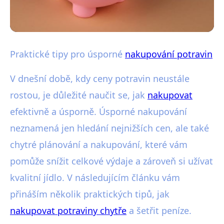
Strategie pro chytré nakupování
Praktické tipy pro úsporné
nakupování potravin
Jak Nakupovat Potraviny
V dnešní době, kdy ceny potravin neustále
Efektivně a Ušetřit Peníze: 10
rostou, je důležité naučit se, jak
nakupovat
Tipů
efektivně a úsporně. Úsporné nakupování
neznamená jen hledání nejnižších cen, ale také
22. 2. 2026
· 4 min čtení · Autor: Michal Svoboda
chytré plánování a nakupování, které vám
pomůže snížit celkové výdaje a zároveň si užívat
kvalitní jídlo. V následujícím článku vám
přináším několik praktických tipů, jak
nakupovat potraviny chytře
a šetřit peníze.