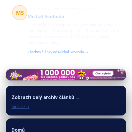
chytré nakupování, levné obědy
64 článků
MS
Michal Svoboda
Zkušený kuchař a expert na chytré nákupy, který
pomáhá čtenářům šetřit peníze při zachování kvality
potravin. Věnuje se i tvorbě chutných a levných
obědů pro rodiny.
Všechny články od Michal Svoboda →
Zobrazit celý archiv článků →
/archiv/ →
Domů