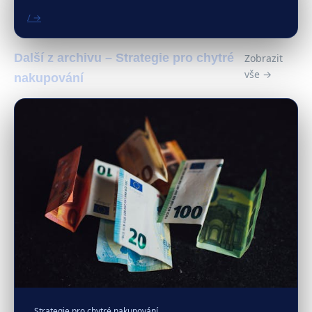
/ →
Další z archivu – Strategie pro chytré
Zobrazit
vše →
nakupování
Strategie pro chytré nakupování