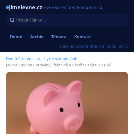
jimelevne.cz
Levné vaření bez kompromisů
Domů
Archiv
Témata
Kontakt
Dnes je Sobota dne 8 8. 2026
· 22°C
Domů
›
Strategie pro chytré nakupování
›
Jak Nakupovat Potraviny Efektivně a Ušetřit Peníze: 10 Tipů