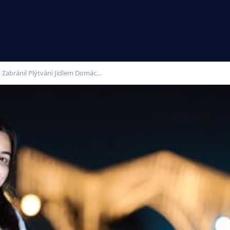
 Zabránil Plýtvání Jídlem Domác…