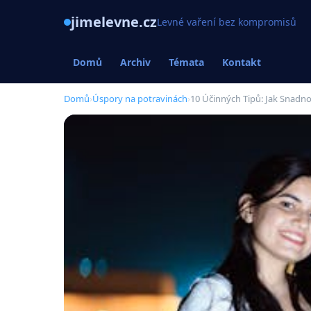
jimelevne.cz
Levné vaření bez kompromisů
Domů
Archiv
Témata
Kontakt
Domů
›
Úspory na potravinách
›
10 Účinných Tipů: Jak Snadno