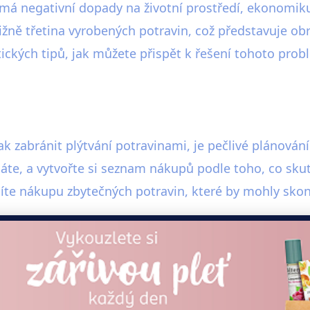
ý má negativní dopady na životní prostředí, ekonomiku
ližně třetina vyrobených potravin, což představuje o
tických tipů, jak můžete přispět k řešení tohoto prob
ak zabránit plýtvání potravinami, je pečlivé plánován
máte, a vytvořte si seznam nákupů podle toho, co sk
níte nákupu zbytečných potravin, které by mohly skonč