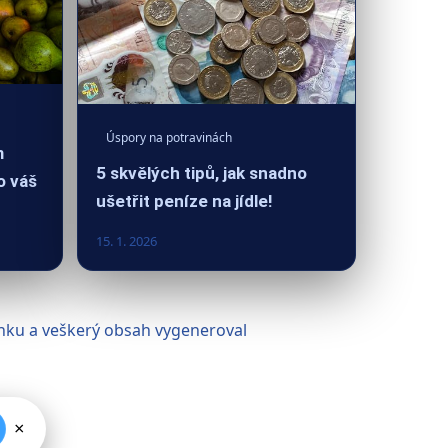
Úspory na potravinách
m
5 skvělých tipů, jak snadno
o váš
ušetřit peníze na jídle!
15. 1. 2026
tránku a veškerý obsah vygeneroval
×