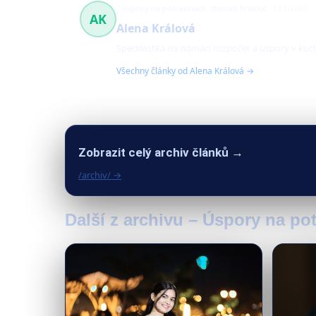
úspory na potravinách, domácí finance
13 článků
AK
Alena Králová
Specialistka na domácí rozpočet a úspory v kuch
Všechny články od Alena Králová →
Zobrazit celý archiv článků →
/archiv/ →
Další z archivu – Úspory na po