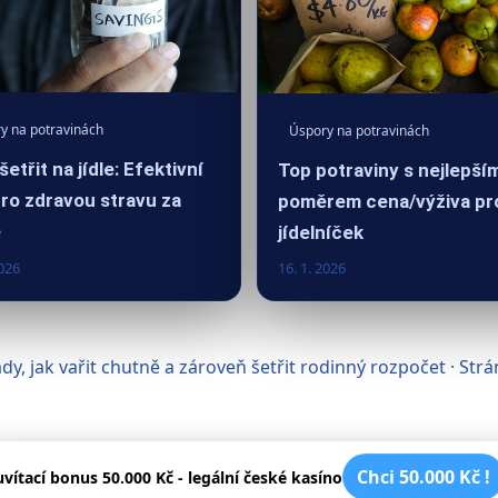
y na potravinách
Úspory na potravinách
šetřit na jídle: Efektivní
Top potraviny s nejlepší
pro zdravou stravu za
poměrem cena/výživa pr
ě
jídelníček
2026
16. 1. 2026
rady, jak vařit chutně a zároveň šetřit rodinný rozpočet · S
Chci 50.000 Kč !
uvítací bonus 50.000 Kč - legální české kasíno