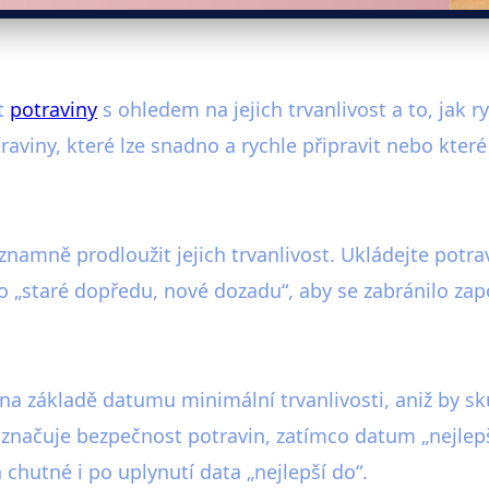
at
potraviny
s ohledem na jejich trvanlivost a to, jak r
traviny, které lze snadno a rychle připravit nebo které 
namně prodloužit jejich trvanlivost. Ukládejte potrav
lo „staré dopředu, nové dozadu“, aby se zabránilo za
na základě datumu minimální trvanlivosti, aniž by sku
značuje bezpečnost potravin, zatímco datum „nejlepší
 chutné i po uplynutí data „nejlepší do“.