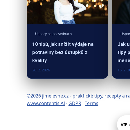
Úspory na potravinách
Úspor
10 tipů, jak snížit výdaje na
Jak u
potraviny bez ústupků z
tipy 
kvality
mén
26. 2. 2026
15. 2. 
©2026 jimelevne.cz - praktické tipy, recepty a 
www.contentis.AI
·
GDPR
·
Terms
VIP 