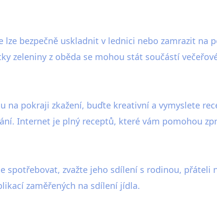
e lze bezpečně uskladnit v lednici nebo zamrazit na p
ytky zeleniny z oběda se mohou stát součástí večeřové
na pokraji zkažení, buďte kreativní a vymyslete recep
ní. Internet je plný receptů, které vám pomohou zpr
te spotřebovat, zvažte jeho sdílení s rodinou, přátel
likací zaměřených na sdílení jídla.