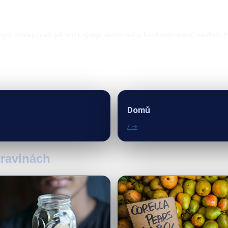
yni, která poradí, jak snížit výdaje na potraviny bez kompromisů na chuti. P
Domů
/ →
travinách