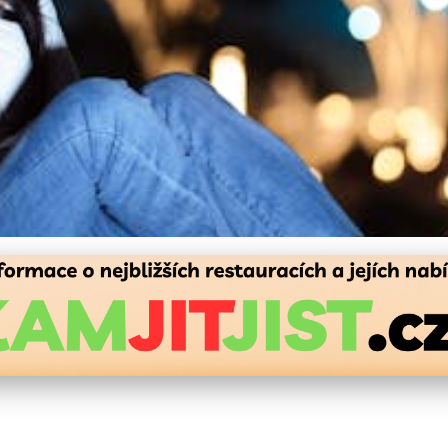
ak Snadno Zabránil Plýtvá