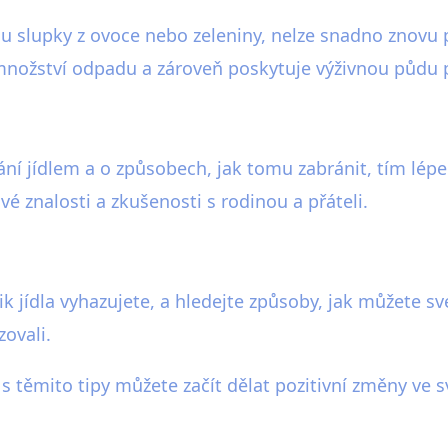
u slupky z ovoce nebo zeleniny, nelze snadno znovu 
nožství odpadu a zároveň poskytuje výživnou půdu p
ání jídlem a o způsobech, jak tomu zabránit, tím lép
 své znalosti a zkušenosti s rodinou a přáteli.
ik jídla vyhazujete, a hledejte způsoby, jak můžete s
zovali.
s těmito tipy můžete začít dělat pozitivní změny ve s