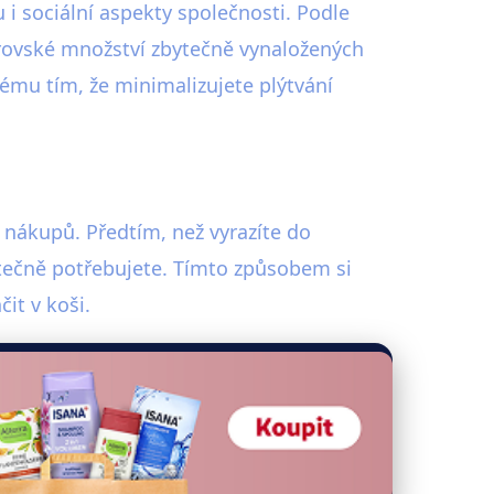
 i sociální aspekty společnosti. Podle
brovské množství zbytečně vynaložených
lému tím, že minimalizujete plýtvání
í nákupů. Předtím, než vyrazíte do
utečně potřebujete. Tímto způsobem si
it v koši.