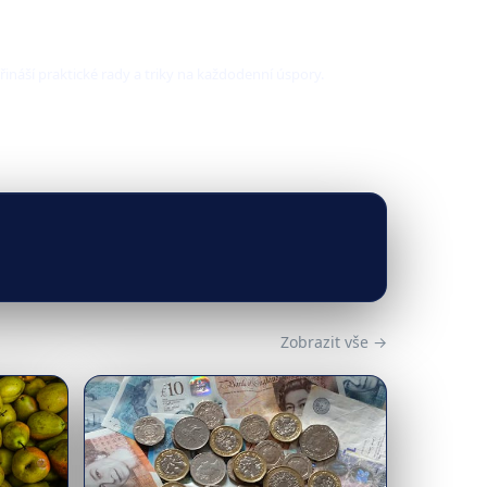
řináší praktické rady a triky na každodenní úspory.
Zobrazit vše →