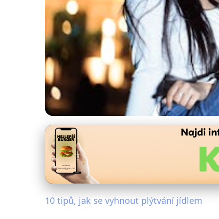
Úspory na potravinách
10 Účinných Tipů: J
Domácnosti
10 tipů, jak se vyhnout plýtvání jídlem
7. 2. 2026
· 4 min čtení · Autor: Alena Králová