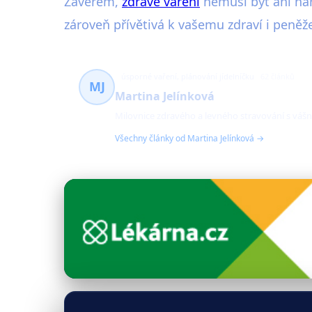
Závěrem,
zdravé vaření
nemusí být ani nár
zároveň přívětivá k vašemu zdraví i peně
úsporné vaření, plánování jídelníčku
62 článků
MJ
Martina Jelínková
Milovnice zdravého a levného stravování s vášní
Všechny články od Martina Jelínková →