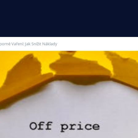
porné Vaření: Jak Snížit Náklady