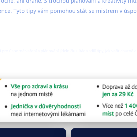
očné, ani drahé. S trochou plánování a kreativity můž
žence. Tyto tipy vám pomohou stát se mistrem v úsp
 pro úsporné vaření a plánování jídelníčku. Ráda sdílí tipy, jak vařit chutn