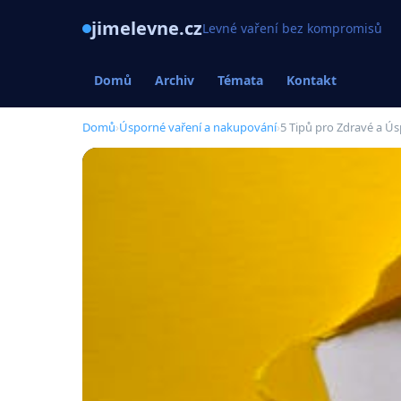
jimelevne.cz
Levné vaření bez kompromisů
Domů
Archiv
Témata
Kontakt
Domů
›
Úsporné vaření a nakupování
›
5 Tipů pro Zdravé a Ús