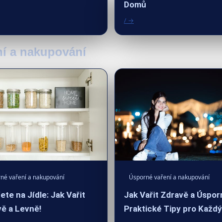
Domů
/ →
ní a nakupování
né vaření a nakupování
Úsporné vaření a nakupování
ete na Jídle: Jak Vařit
Jak Vařit Zdravě a Úspor
ě a Levně!
Praktické Tipy pro Každ