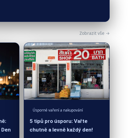
Zobrazit vše →
Úsporné vaření a nakupování
ně:
5 tipů pro úsporu: Vařte
ý Den
chutně a levně každý den!