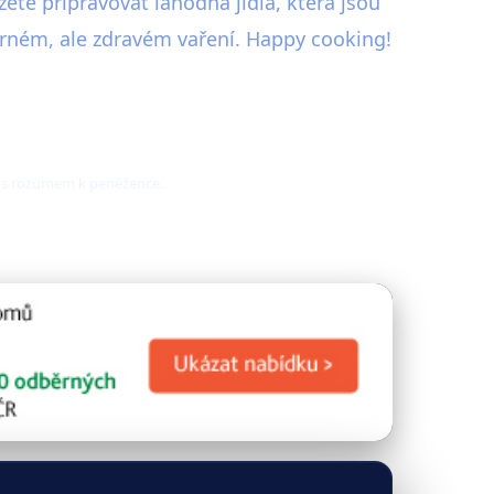
ete připravovat lahodná jídla, která jsou
orném, ale zdravém vaření. Happy cooking!
ě a s rozumem k peněžence.