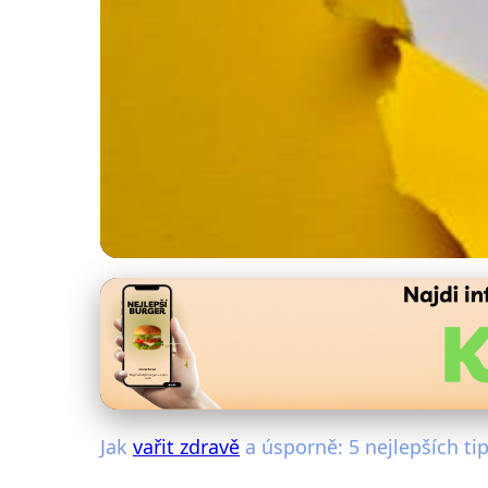
Úsporné vaření a nakupování
5 Tipů pro Zdravé a
21. 2. 2026
· 4 min čtení · Autor: Martina Jelínková
Jak
vařit zdravě
a úsporně: 5 nejlepších ti