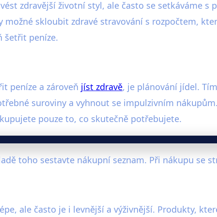
 vést zdravější životní styl, ale často se setkáváme 
tedy možné skloubit zdravé stravování s rozpočtem, k
 šetřit peníze.
řit peníze a zároveň
jíst zdravě
, je plánování jídel. Tí
otřebné suroviny a vyhnout se impulzivním nákupům. 
kupujete pouze to, co skutečně potřebujete.
ladě toho sestavte nákupní seznam. Při nákupu se st
e, ale často je i levnější a výživnější. Produkty, kte