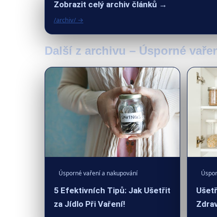
Zobrazit celý archiv článků →
/archiv/ →
Další z archivu – Úsporné vaře
Úsporné vaření a nakupování
Úspor
5 Efektivních Tipů: Jak Ušetřit
Ušetř
za Jídlo Při Vaření!
Zdrav