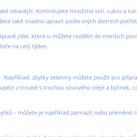
také zdravější. Kontrolujete množství soli, cukru a tu
ete také snadno upravit podle svých dietních potřeb 
ravě jídel, která si můžete rozdělit do menších porc
čeře na celý týden.
i. Například, zbytky zeleniny můžete použít pro příp
péct v troubě s trochou olivového oleje a bylinek, c
ytků – můžete je například zamrazit nebo přeměnit n