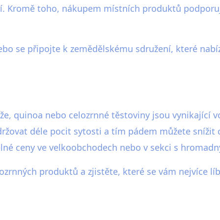
ší. Kromě toho, nákupem místních produktů podporuje
ebo se připojte k zemědělskému sdružení, které nabí
že, quinoa nebo celozrnné těstoviny jsou vynikající 
žovat déle pocit sytosti a tím pádem můžete snížit ce
telné ceny ve velkoobchodech nebo v sekci s hromad
zrnných produktů a zjistěte, které se vám nejvíce lí