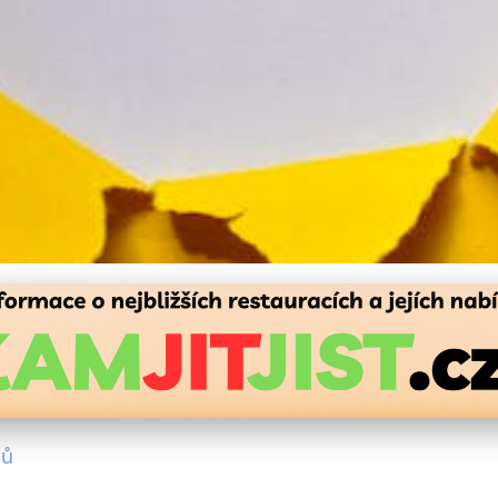
 Úsporné Vaření: Jak Snížit
pů