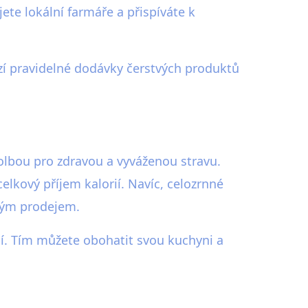
te lokální farmáře a přispíváte k
zí pravidelné dodávky čerstvých produktů
volbou pro zdravou a vyváženou stravu.
lkový příjem kalorií. Navíc, celozrnné
ným prodejem.
bí. Tím můžete obohatit svou kuchyni a