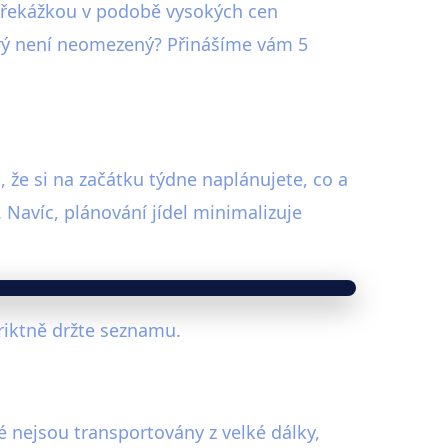
s překážkou v podobě vysokých cen
terý není neomezený? Přinášíme vám 5
m, že si na začátku týdne naplánujete, co a
Navíc, plánování jídel minimalizuje
riktně držte seznamu.
ré nejsou transportovány z velké dálky,