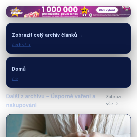
Zobrazit celý archiv článků →
/archiv/ →
Domů
/ →
Další z archivu – Úsporné vaření a
Zobrazit
vše →
nakupování