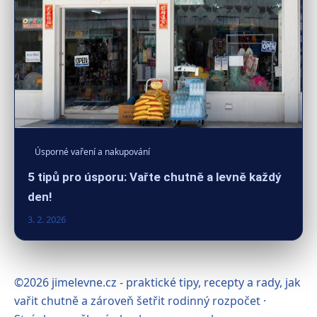
Úsporné vaření a nakupování
5 tipů pro úsporu: Vařte chutně a levně každý
den!
3. 2. 2026
©2026 jimelevne.cz - praktické tipy, recepty a rady, jak
vařit chutně a zároveň šetřit rodinný rozpočet ·