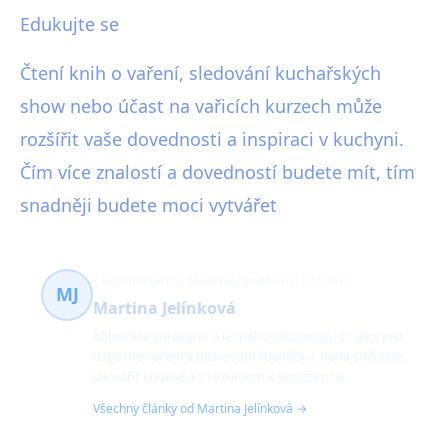
Edukujte se
Čtení knih o vaření, sledování kuchařských
show nebo účast na vařicích kurzech může
rozšířit vaše dovednosti a inspiraci v kuchyni.
Čím více znalostí a dovedností budete mít, tím
snadněji budete moci vytvářet
úsporné vaření, plánování jídelníčku
62 článků
MJ
Martina Jelínková
Milovnice zdravého a levného stravování s vášní pro
úsporné vaření a plánování jídelníčku. Ráda sdílí tipy,
jak vařit chutně a s rozumem k peněžence.
Všechny články od Martina Jelínková →