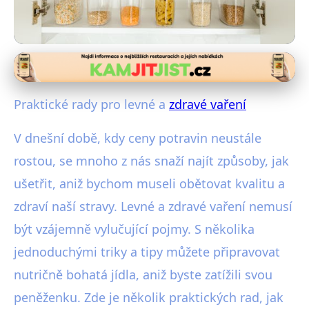
Úsporné vaření a nakupování
Ušetřete na Jídle: Jak Vařit
Praktické rady pro levné a
zdravé vaření
Zdravě a Levně!
V dnešní době, kdy ceny potravin neustále
16. 2. 2026
· 4 min čtení · Autor: Martina Jelínková
rostou, se mnoho z nás snaží najít způsoby, jak
ušetřit, aniž bychom museli obětovat kvalitu a
zdraví naší stravy. Levné a zdravé vaření nemusí
být vzájemně vylučující pojmy. S několika
jednoduchými triky a tipy můžete připravovat
nutričně bohatá jídla, aniž byste zatížili svou
peněženku. Zde je několik praktických rad, jak