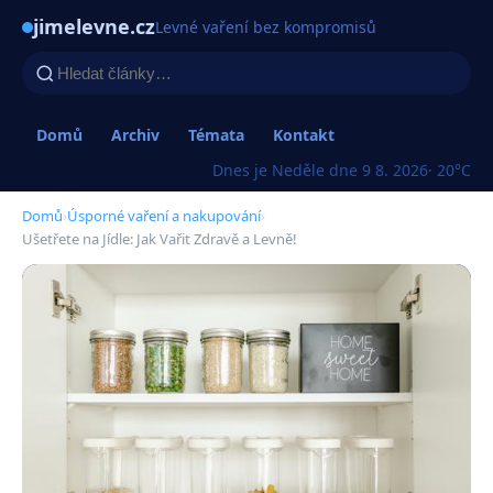
jimelevne.cz
Levné vaření bez kompromisů
Domů
Archiv
Témata
Kontakt
Dnes je Neděle dne 9 8. 2026
· 20°C
Domů
›
Úsporné vaření a nakupování
›
Ušetřete na Jídle: Jak Vařit Zdravě a Levně!