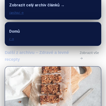
Zobrazit celý archiv článků →
/archiv/ →
Domů
/ →
Další z archivu – Zdravé a levné
Zobrazit vše
→
recepty