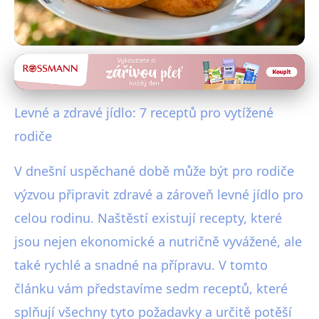
Zdravé a levné recepty
7 Rychlých a Zdravých Receptů
Levné a zdravé jídlo: 7 receptů pro vytížené
pro Rodiny na Rozpočtu
rodiče
24. 2. 2026
· 4 min čtení · Autor: Martina Jelínková
V dnešní uspěchané době může být pro rodiče
výzvou připravit zdravé a zároveň levné jídlo pro
celou rodinu. Naštěstí existují recepty, které
jsou nejen ekonomické a nutričně vyvážené, ale
také rychlé a snadné na přípravu. V tomto
článku vám představíme sedm receptů, které
splňují všechny tyto požadavky a určitě potěší