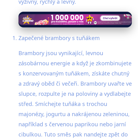
výživný, rychlý a levný.
Zapečené brambory s tuňákem
Brambory jsou vynikající, levnou
zásobárnou energie a když je zkombinujete
s konzervovaným tuňákem, získáte chutný
a zdravý oběd či večeři. Brambory uvařte ve
slupce, rozpulte je na poloviny a vydlabejte
střed. Smíchejte tuňáka s trochou
majonézy, jogurtu a nakrájenou zeleninou,
například s červenou paprikou nebo jarní
cibulkou. Tuto směs pak nandejte zpět do