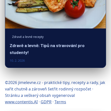
Zdravé a levné recepty
Zdravě a levně: Tipů na stravování pro
studenty!
10. 2. 2026
©2026 jimelevne.cz - praktické tipy, recepty a rady, jak
vařit chutně a zároveň šetřit rodinný rozpočet ·
Stránku a veškerý obsah vygeneroval
www.contentis.AI
·
GDPR
·
Terms