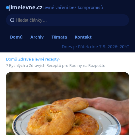
jimelevne.cz
Levné vaření bez kompromisů
Domů
Archiv
Témata
Kontakt
Dnes je Pátek dne 7 8. 2026
· 20°C
Domů
›
Zdravé a levné recepty
›
7 Rychlých a Zdravých Receptů pro Rodiny na Rozpočtu