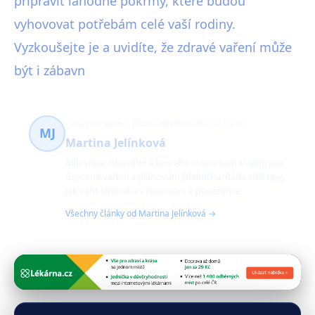
připravit lahodné pokrmy, které budou
vyhovovat potřebám celé vaší rodiny.
Vyzkoušejte je a uvidíte, že zdravé vaření může
být i zábavn
úsporné vaření, plánování jídelníčku
62 článků
MJ
Martina Jelínková
Milovnice zdravého a levného stravování s vášní pro
úsporné vaření a plánování jídelníčku. Ráda sdílí tipy,
jak vařit chutně a s rozumem k peněžence.
Všechny články od Martina Jelínková →