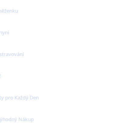
eněženku
hyni
 stravování
!
ty pro Každý Den
 Výhodný Nákup