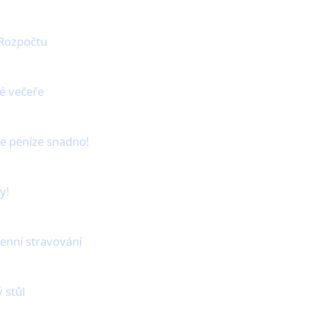
 Rozpočtu
né večeře
te peníze snadno!
y!
enní stravování
 stůl