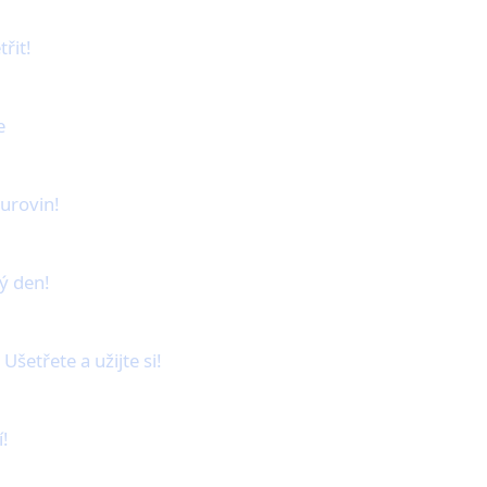
řit!
e
urovin!
dý den!
Ušetřete a užijte si!
í!