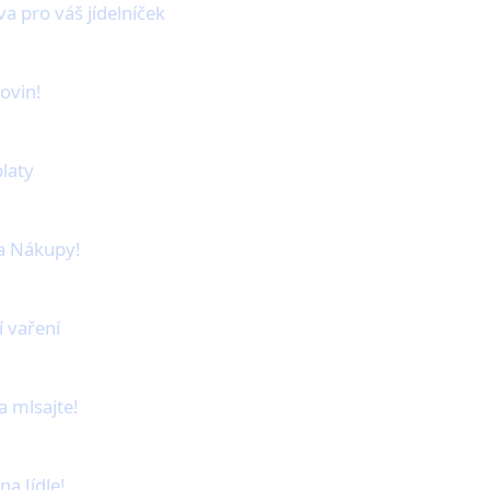
a pro váš jídelníček
rovin!
laty
 a Nákupy!
í vaření
a mlsajte!
a Jídle!