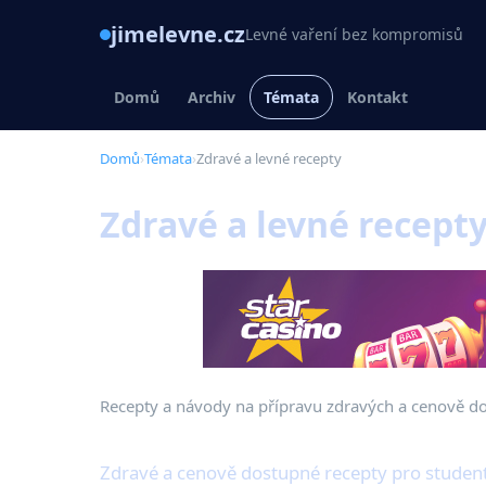
jimelevne.cz
Levné vaření bez kompromisů
Domů
Archiv
Témata
Kontakt
Domů
›
Témata
›
Zdravé a levné recepty
Zdravé a levné recept
Recepty a návody na přípravu zdravých a cenově dost
Zdravé a cenově dostupné recepty pro student