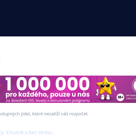
y
upných jídel, které nezatíží váš rozpočet.
y: Chutně a bez stresu