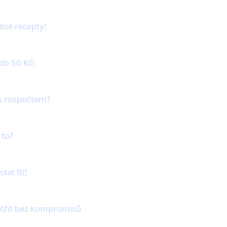
tné recepty!
do 50 Kč!
 s rozpočtem?
 to?
tat fit!
šetřit bez kompromisů