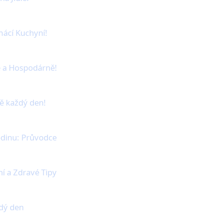
mácí Kuchyní!
ě a Hospodárně!
ně každý den!
odinu: Průvodce
ní a Zdravé Tipy
ždý den