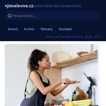
jimelevne.cz
Levné vaření bez kompromisů
Domů
Archiv
Témata
Kontakt
Dnes je Čtvrtek dne 6 8. 2026
· 25°C