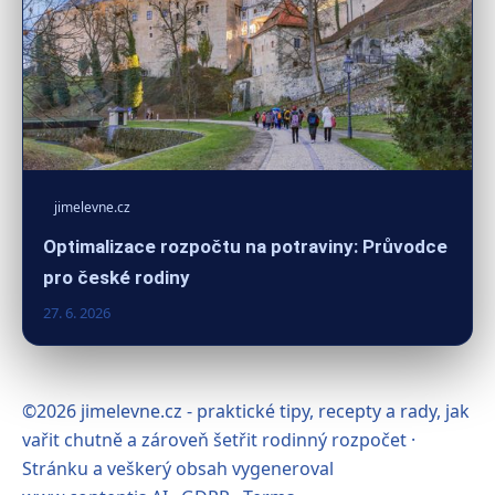
jimelevne.cz
Optimalizace rozpočtu na potraviny: Průvodce
pro české rodiny
27. 6. 2026
©2026 jimelevne.cz - praktické tipy, recepty a rady, jak
vařit chutně a zároveň šetřit rodinný rozpočet ·
Stránku a veškerý obsah vygeneroval