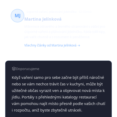
úsporné vaření, plánování jídelníčku
62 článků
MJ
Martina Jelínková
Milovnice zdravého a levného stravování s vášní pro
úsporné vaření a plánování jídelníčku. Ráda sdílí tipy,
jak vařit chutně a s rozumem k peněžence.
Všechny články od Martina Jelínková →
Doporucujeme
Když vaření samo pro sebe začne být příliš náročné
nebo se vám nechce trávit čas v kuchyni, může být
užitečné občas vyrazit ven a objevovat nová místa k
jídlu. Portály s přehlednými katalogy restaurací
vám pomohou najít místo přesně podle vašich chutí
i rozpočtu, aniž byste zbytečně utráceli.