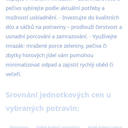
pečivo vybírejte podle aktuální potřeby a
možností uskladnění. - Investujte do kvalitních
dóz a sáčků na potraviny – prodlouží čerstvost a
usnadní porcování a zamrazování. - Využívejte
mrazák: mražené porce zeleniny, pečiva či
zbytky hotových jídel vám pomohou
minimalizovat odpad a zajistit rychlý oběd či
večeři.
Srovnání jednotkových cen u
vybraných potravin:
Potravina
Velké balení (cena/kg)
Malé balení (cena/kg