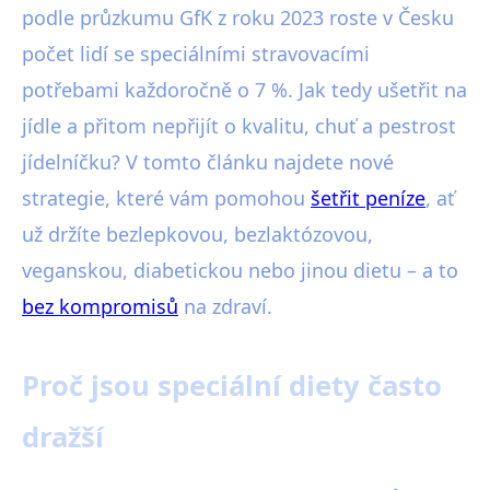
podle průzkumu GfK z roku 2023 roste v Česku
počet lidí se speciálními stravovacími
potřebami každoročně o 7 %. Jak tedy ušetřit na
jídle a přitom nepřijít o kvalitu, chuť a pestrost
jídelníčku? V tomto článku najdete nové
strategie, které vám pomohou
šetřit peníze
, ať
už držíte bezlepkovou, bezlaktózovou,
veganskou, diabetickou nebo jinou dietu – a to
bez kompromisů
na zdraví.
Proč jsou speciální diety často
dražší