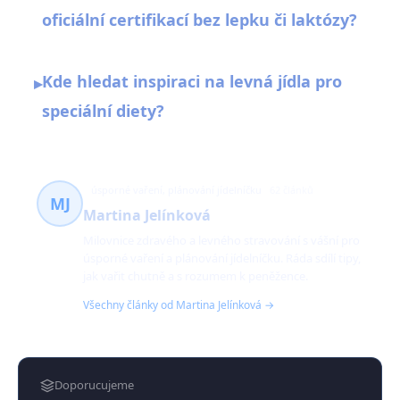
oficiální certifikací bez lepku či laktózy?
Kde hledat inspiraci na levná jídla pro
▸
speciální diety?
úsporné vaření, plánování jídelníčku
62 článků
MJ
Martina Jelínková
Milovnice zdravého a levného stravování s vášní pro
úsporné vaření a plánování jídelníčku. Ráda sdílí tipy,
jak vařit chutně a s rozumem k peněžence.
Všechny články od Martina Jelínková →
Doporucujeme