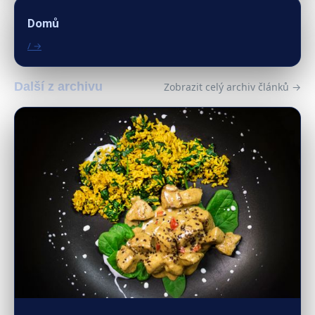
Domů
/ →
Další z archivu
Zobrazit celý archiv článků →