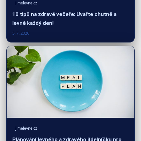
jimelevne.cz
10 tipů na zdravé večeře: Uvařte chutně a
levně každý den!
5. 7. 2026
jimelevne.cz
Plánování levného a zdravého jídelníčku pro