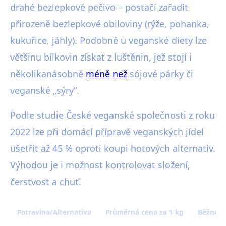
drahé bezlepkové pečivo – postačí zařadit
přirozeně bezlepkové obiloviny (rýže, pohanka,
kukuřice, jáhly). Podobně u veganské diety lze
většinu bílkovin získat z luštěnin, jež stojí i
několikanásobně
méně než
sójové párky či
veganské „sýry“.
Podle studie České veganské společnosti z roku
2022 lze při domácí přípravě veganských jídel
ušetřit až 45 % oproti koupi hotových alternativ.
Výhodou je i možnost kontrolovat složení,
čerstvost a chuť.
Potravina/Alternativa
Průměrná cena za 1 kg
Běžné vy