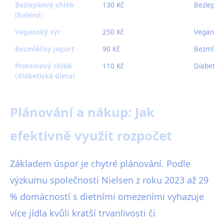
Bezlepkový chléb
130 Kč
Bezlepko
(balený)
Veganský sýr
250 Kč
Veganská
Bezmléčný jogurt
90 Kč
Bezmléčn
Proteinový chléb
110 Kč
Diabetick
(diabetická dieta)
Plánování a nákup: Jak
efektivně využít rozpočet
Základem úspor je chytré plánování. Podle
výzkumu společnosti Nielsen z roku 2023 až 29
% domácností s dietními omezeními vyhazuje
více jídla kvůli kratší trvanlivosti či