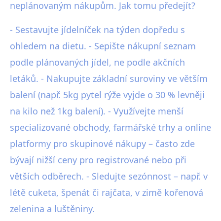
neplánovaným nákupům. Jak tomu předejít?
- Sestavujte jídelníček na týden dopředu s
ohledem na dietu. - Sepište nákupní seznam
podle plánovaných jídel, ne podle akčních
letáků. - Nakupujte základní suroviny ve větším
balení (např. 5kg pytel rýže vyjde o 30 % levněji
na kilo než 1kg balení). - Využívejte menší
specializované obchody, farmářské trhy a online
platformy pro skupinové nákupy – často zde
bývají nižší ceny pro registrované nebo při
větších odběrech. - Sledujte sezónnost – např. v
létě cuketa, špenát či rajčata, v zimě kořenová
zelenina a luštěniny.