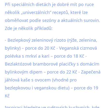
Při speciálních dietách je dobré mít po ruce
několik „univerzálních“ receptů, které lze
obměňovat podle sezóny a aktuálních surovin.
Zde je několik příkladů:
- Bezlepkový zeleninový rizoto (rýže, zelenina,
bylinky) – porce do 20 Kč - Veganská cizrnová
polévka s mrkví a kari – porce do 18 Kč -
Bezlaktózové bramborové placičky s domácím
bylinkovým dipem – porce do 22 Kč - Zapečená
jáhlová kaše s ovocem (vhodné pro
bezlepkovou i veganskou dietu) – porce do 19
Kč
Inspiraci hledejte ve světových kuchyních, kde