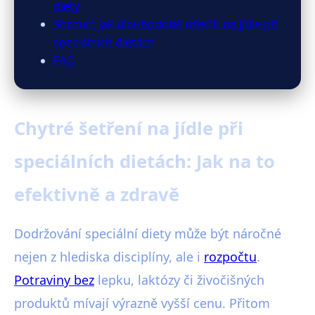
diety
Shrnutí: Jak dlouhodobě ušetřit na jídle při
speciálních dietách
FAQ
Chytré šetření na jídle při
speciálních dietách: Jak na to
efektivně a zdravě
Dodržování speciální diety může být náročné
nejen z hlediska disciplíny, ale i
rozpočtu
.
Potraviny bez
lepku, laktózy či živočišných
produktů mívají výrazně vyšší cenu. Přitom