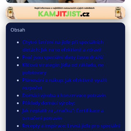
jimelevne.cz
Úspory na Jídle Při Speciálních
Obsah
Dietách: Efektivní a Zdravé Tipy
Chytré šetření na jídle při speciálních
dietách: Jak na to efektivně a zdravě
25. 6. 2026
· 9 min čtení · Autor: Martina Jelínková
Proč jsou speciální diety často dražší
Klíčová strategie: Jídla od základu, ne
polotovary
Plánování a nákup: Jak efektivně využít
rozpočet
Domácí výroba a konzervace potravin
Příklady domácí výroby:
Jak neplatit za „značku“: Certifikace a
označení potravin
Recepty a inspirace: Levná jídla pro speciální