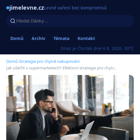
jimelevne.cz
Levné vaření bez kompromisů
Domů
Archiv
Témata
Kontakt
Dnes je Čtvrtek dne 6 8. 2026
· 30°C
Domů
›
Strategie pro chytré nakupování
›
Jak ušetřit v supermarketech? Efektivní strategie pro chytr…