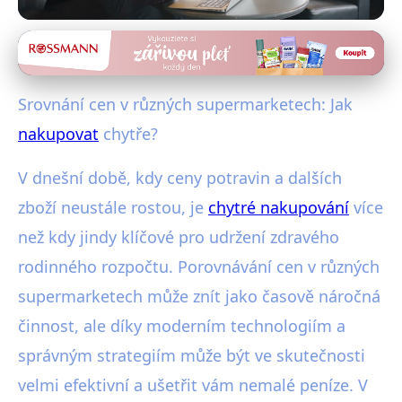
Strategie pro chytré nakupování
Jak ušetřit v supermarketech?
Srovnání cen v různých supermarketech: Jak
Efektivní strategie pro chytré
nakupovat
chytře?
nakupování!
V dnešní době, kdy ceny potravin a dalších
7. 1. 2026
· 5 min čtení · Autor: Michal Svoboda
zboží neustále rostou, je
chytré nakupování
více
než kdy jindy klíčové pro udržení zdravého
rodinného rozpočtu. Porovnávání cen v různých
supermarketech může znít jako časově náročná
činnost, ale díky moderním technologiím a
správným strategiím může být ve skutečnosti
velmi efektivní a ušetřit vám nemalé peníze. V