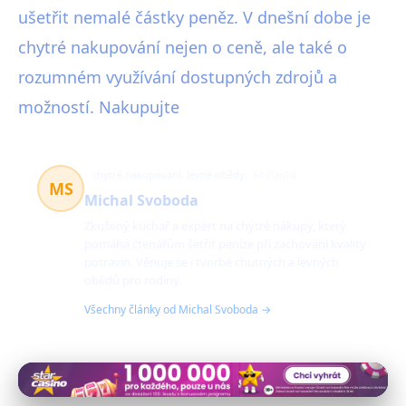
ušetřit nemalé částky peněz. V dnešní dobe je
chytré nakupování nejen o ceně, ale také o
rozumném využívání dostupných zdrojů a
možností. Nakupujte
chytré nakupování, levné obědy
64 článků
MS
Michal Svoboda
Zkušený kuchař a expert na chytré nákupy, který
pomáhá čtenářům šetřit peníze při zachování kvality
potravin. Věnuje se i tvorbě chutných a levných
obědů pro rodiny.
Všechny články od Michal Svoboda →