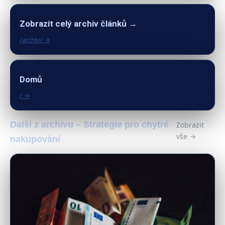
Zobrazit celý archiv článků →
/archiv/ →
Domů
/ →
Další z archivu – Strategie pro chytré
Zobrazit
vše →
nakupování